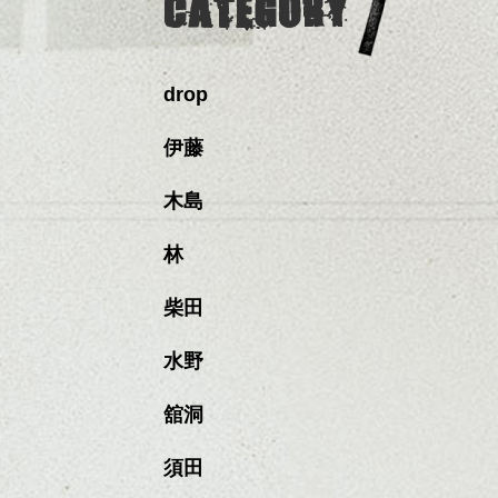
CATEGORY
drop
伊藤
木島
林
柴田
水野
舘洞
須田