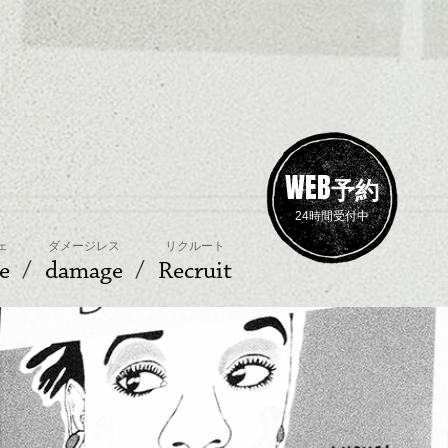
WEB
予約
24時間受付中
ェ
ダメージレス
リクルート
e
damage
Recruit