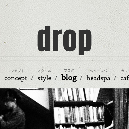
ブログ
コンセプト
スタイル
ヘッドスパ
カフ
blog
concept
style
headspa
caf