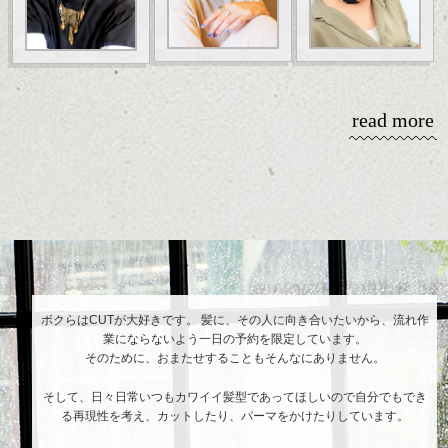
read more
ハンサムショート／ヘッドスパ／伸びても目立たないヘアカラー/ハイラ
イト/ダブルカラー/髪質改善/TOKIOトリートメント/ブリーチ/インナーカ
ラー/イルミナカラー/ミニボブ/抜け感ショート/バレイヤージュ/縮毛矯正
ボクらはCUTが大好きです。 髪に、その人に向き合いたいから、流れ作
業にならないよう一日の予約を限定しています。
そのために、おまたせすることもそんなにありません。
そして、日々日常いつもカワイイ髪型であってほしいので自分でもでき
る再現性を考え、カットしたり、パーマをかけたりしています。