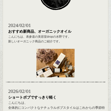
2024/02/01
おすすめ新商品、オーガニックオイル
こんにちは、表参道の美容室dropの水野です。
新しいオーガニック商品のご紹介です。
鹿児島県の霧島で、自分達で植物を育てるところからこだわって作って
いるTE.ON（テオン）から、ヘア,ボディオイルとバスオイルを。
霧島の名水も使われており、とても上質な仕上がりになっています。
香りや使用感の種類もいくつかありますので、お好きなタイプを選んで
いただけますよ。
パッケージのフタ部分に竹を使うなどデザインも洗練された印象。クオ
リティの高いオーガニックを感じる事ができるのではないでしょうか。
この季節、自分へのご褒美やプレゼント等にもおすすめです。
2026/02/01
ショートボブですっきり軽く
こんにちは、
全体的にコンパクトなナチュラルボブスタイルはこれからの季節特