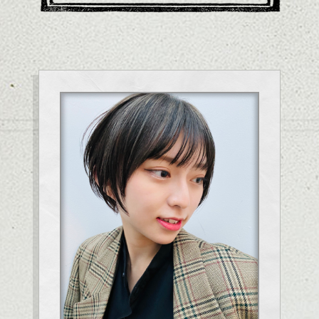
ナチュラルなベージュカラー等をプラスして透明感を表現すると更
に軽さのある雰囲気になります。
やや短めの前髪でポイントをつくると◎
顔まわりにメリハリがついて雰囲気を出しやすくなりますよ。
スタイリングも簡単でオイル、ワックスを全体になじませて質感を
調整します。
ストレートアイロンをさっととおすのも良いです。
少しクセがある方は質感調整のストレートパーマで髪質改善するの
もおすすめ。
これからのスタイルチェンジの事、おすすめヘアーの事も
是非ご相談してください。
シバタ