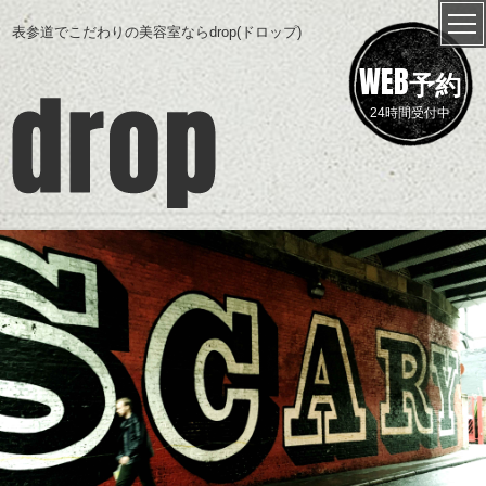
表参道でこだわりの美容室ならdrop(ドロップ)
WEB
予約
24時間受付中