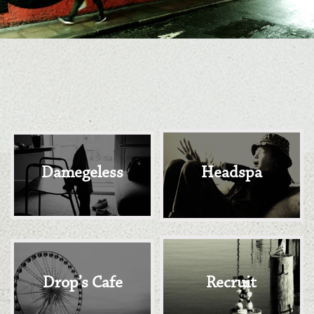
Damegeless
Headspa
Drop’s Cafe
Recruit