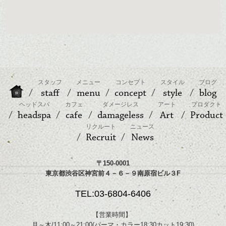
スタッフ
メニュー
コンセプト
スタイル
ブログ
staff
menu
concept
style
blog
ヘッドスパ
カフェ
ダメージレス
アート
プロダクト
headspa
cafe
damageless
Art
Product
リクルート
ニュース
Recruit
News
〒150-0001
東京都渋谷区神宮前４－６－９南原宿ビル３F
TEL:03-6804-6406
【営業時間】
月～木/11:00～21:00(パーマ・カラー18:30カット19:30)