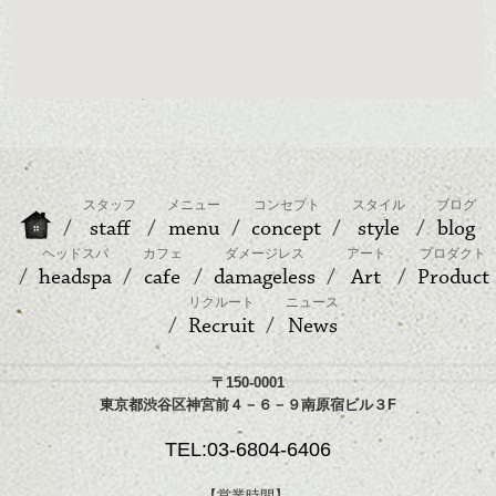
スタッフ
メニュー
コンセプト
スタイル
ブログ
staff
menu
concept
style
blog
ヘッドスパ
カフェ
ダメージレス
アート
プロダクト
headspa
cafe
damageless
Art
Product
リクルート
ニュース
Recruit
News
〒150-0001
東京都渋谷区神宮前４－６－９南原宿ビル３F
TEL:03-6804-6406
【営業時間】