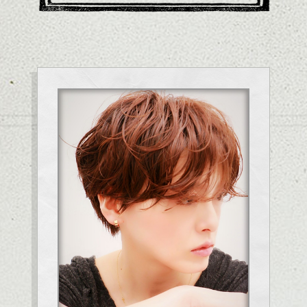
ナチュラルトーンのベージュカラーで肌の色も綺麗に見せるのがお
すすめですね。
これからの季節、特にこんな感じのショートはスタイリングも簡単
で良いですよ。
耳かけアレンジ等で気分を変える事もできます。毎日楽しめます
よ。
是非ご相談して下さいね。
カラーリングをチェンジしながら気分を変えて気軽に楽しめるのも
お待ちしております。
良いところ、ブログ画像全体的に軽い印象を演出しやすく、
毎日のスタイリングも簡単になるのでいろんな方におすすめできそうで
シバタ
す。
ドライした後、全体にオイルとワックスをなじませて質感を調整するだ
けでokですよ。
スタイルチェンジの事、是非ご相談してください。
お待ちしております。
シバタ