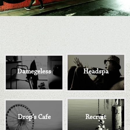
Damegeless
Headspa
Drop’s Cafe
Recruit