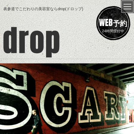
表参道でこだわりの美容室ならdrop(ドロップ)
WEB
予約
24時間受付中